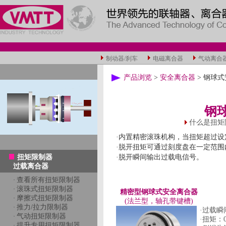
制动器/刹车
电磁离合器
气动离合
产品浏览
>
安全离合器
> 钢球
钢
什么是扭矩
·内置精密滚珠机构，当扭矩超过设
·脱开扭矩可通过刻度盘在一定范
扭矩限制器
·脱开瞬间输出过载电信号。
过载离合器
查看所有扭矩限制器
·
滚珠式扭矩限制器
·
精密型钢球式安全离合器
摩擦式扭矩限制器
·
(法兰型，轴孔带键槽)
推力/拉力限制器
·
·过载
气动扭矩限制器
·
·扭矩：0
提升专用扭矩限制器
·