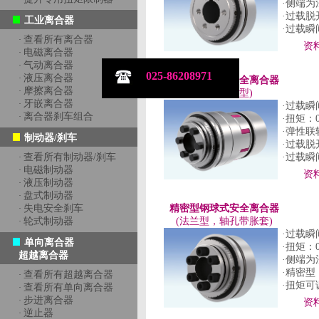
·侧端
·过载脱
工业离合器
·过载
查看所有离合器
·
资
电磁离合器
·
气动离合器
·
025-86208971
液压离合器
·
精密型钢球式安全离合器
摩擦离合器
·
(弹性联轴型)
牙嵌离合器
·
·过载
离合器刹车组合
·
·扭矩：0
·弹性
制动器/刹车
·过载脱
查看所有制动器/刹车
·过载
·
电磁制动器
·
资
液压制动器
·
盘式制动器
·
失电安全刹车
精密型钢球式安全离合器
·
轮式制动器
(法兰型，轴孔带胀套)
·
·过载
单向离合器
·扭矩：0
超越离合器
·侧端
·精密
查看所有超越离合器
·
·扭矩
查看所有单向离合器
·
步进离合器
·
资
逆止器
·