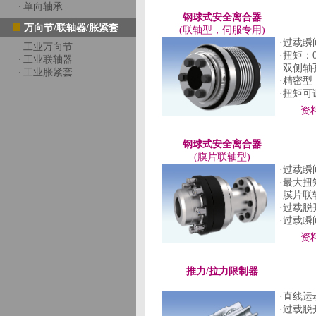
单向轴承
·
钢球式安全离合器
万向节/联轴器/胀紧套
(联轴型，伺服专用)
·过载
工业万向节
·
·扭矩：0
工业联轴器
·
·双侧轴
工业胀紧套
·
·精密
·扭矩
资
钢球式安全离合器
(膜片联轴型)
·过载
·最大扭矩
·膜片
·过载脱
·过载
资
推力/拉力限制器
·直线
·过载