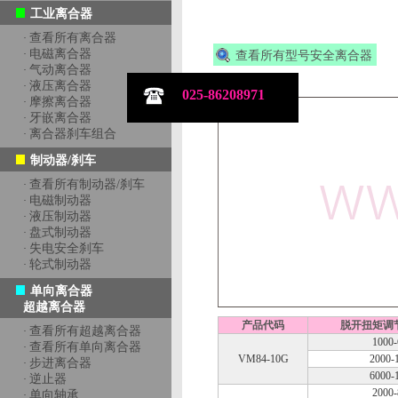
工业离合器
查看所有离合器
·
电磁离合器
·
查看所有型号安全离合器
气动离合器
·
液压离合器
·
025-86208971
摩擦离合器
·
牙嵌离合器
·
离合器刹车组合
·
制动器/刹车
查看所有制动器/刹车
·
电磁制动器
·
液压制动器
·
盘式制动器
·
失电安全刹车
·
轮式制动器
·
单向离合器
超越离合器
产品代码
脱开扭矩调节
查看所有超越离合器
·
1000-
查看所有单向离合器
·
VM84-10G
2000-
步进离合器
·
6000-
逆止器
·
2000-
单向轴承
·