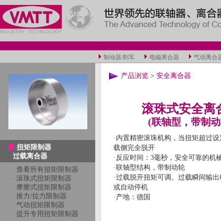
制动器/刹车
电磁离合器
气动离合
产品浏览
>
安全离合器
滚珠式安全离
(联轴型，带制动
·内置精密滚珠机构，当扭矩超过设
扭矩限制器
载侧完全脱开
过载离合器
·反应时间：3毫秒，安全可靠的机
·联轴型结构，带制动轮
查看所有扭矩限制器
·
·过载脱开扭矩可调。过载瞬间输出
滚珠式扭矩限制器
·
摩擦式扭矩限制器
或自动停机
·
推力/拉力限制器
·
·产地：德国
气动扭矩限制器
·
提升专用扭矩限制器
·