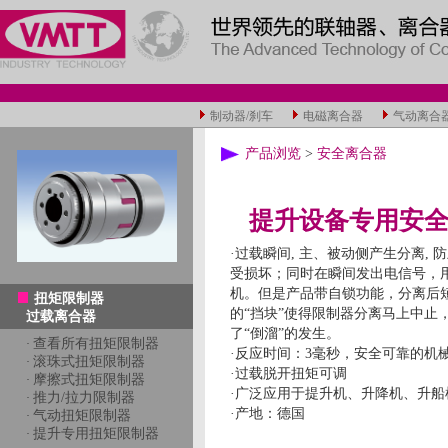
制动器/刹车
电磁离合器
气动离合
产品浏览
>
安全离合器
提升设备专用安
·过载瞬间, 主、被动侧产生分离,
受损坏；同时在瞬间发出电信号，
机。但是产品带自锁功能，分离后
扭矩限制器
的“挡块”使得限制器分离马上中止
过载离合器
了“倒溜”的发生。
查看所有扭矩限制器
·
·反应时间：3毫秒，安全可靠的机
滚珠式扭矩限制器
·
·过载脱开扭矩可调
摩擦式扭矩限制器
·
·广泛应用于提升机、升降机、升船
推力/拉力限制器
·
·产地：德国
气动扭矩限制器
·
提升专用扭矩限制器
·