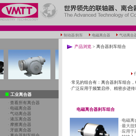
制动器/刹车
电磁离合器
气动离合
产品浏览
> 离合器刹车组合
·常见的组合有：离合器刹车组合，
·广泛应用于频繁启停、精密步进
工业离合器
查看所有离合器
·
电磁离合器
·
电磁离合器刹车组合
气动离合器
·
液压离合器
·
·电磁
摩擦离合器
·
·最大扭
牙嵌离合器
·
·应用
离合器刹车组合
·