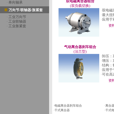
双电磁离合器组合
单向轴承
·
(双负载切换)
万向节/联轴器/胀紧套
·双电磁
·最大扭
工业万向节
·
·应用于
工业联轴器
·
资
工业胀紧套
·
气动离合器刹车组合
(法兰型)
·卸压
·增压
·结构：
·应用
·可在
资
·
电磁离合器刹车组合
·
离合
·
干式离合器
·
干式