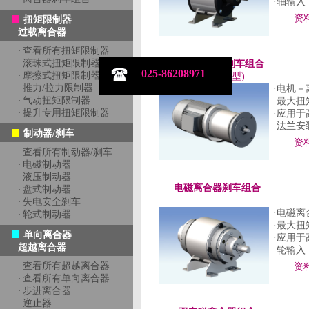
·轴输入
资
扭矩限制器
过载离合器
查看所有扭矩限制器
·
滚珠式扭矩限制器
·
电机-离合器-刹车组合
025-86208971
摩擦式扭矩限制器
·
(法兰安装型)
推力/拉力限制器
·
·电机
气动扭矩限制器
·
·最大扭
提升专用扭矩限制器
·
·应用
·法兰安
制动器/刹车
资
查看所有制动器/刹车
·
电磁制动器
·
液压制动器
·
电磁离合器刹车组合
盘式制动器
·
失电安全刹车
·
·电磁
轮式制动器
·
·最大扭
单向离合器
·应用
超越离合器
·轮输入
查看所有超越离合器
·
资
查看所有单向离合器
·
步进离合器
·
逆止器
·