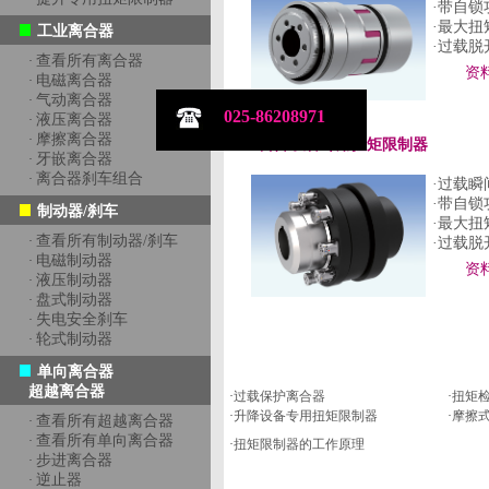
·带自
·最大扭矩
工业离合器
·过载脱
查看所有离合器
·
资
电磁离合器
·
气动离合器
·
025-86208971
液压离合器
·
摩擦离合器
·
升降设备专用扭矩限制器
牙嵌离合器
·
离合器刹车组合
·
·过载
·带自
制动器/刹车
·最大扭矩
查看所有制动器/刹车
·
·过载脱
电磁制动器
·
资
液压制动器
·
盘式制动器
·
失电安全刹车
·
轮式制动器
·
单向离合器
超越离合器
·
过载保护离合器
·
扭矩
·
升降设备专用扭矩限制器
·
摩擦
查看所有超越离合器
·
查看所有单向离合器
·
·
扭矩限制器的工作原理
步进离合器
·
逆止器
·