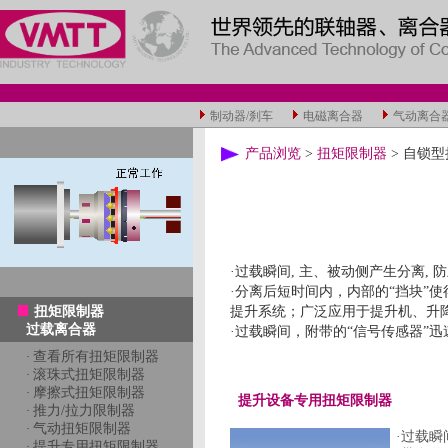
制动器/刹车
电磁离合器
气动离合
产品浏览
>
扭矩限制器
> 自锁
·过载瞬间, 主、被动侧产生分离,
·分离后短时间内，内部的“挡块”
扭矩限制器
提升系统；广泛应用于提升机、升降
过载离合器
·过载瞬间，附带的“信号传感器”
查看所有扭矩限制器
·
滚珠式扭矩限制器
·
摩擦式扭矩限制器
·
提升设备专用扭矩限制器
推力/拉力限制器
·
气动扭矩限制器
·
·过载
提升专用扭矩限制器
·