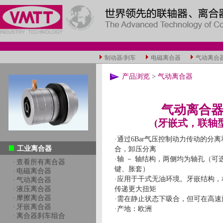
制动器/刹车
电磁离合器
气动离合
产品浏览
>
气动离合器
气动离合
(牙嵌式，联轴型
·通过6Bar气压控制动力传动的分
工业离合器
合，卸压分离
·轴 － 轴结构，两侧均为轴孔（可
查看所有离合器
·
键、胀套）
电磁离合器
·
·应用于干式无油环境。牙嵌结构，
气动离合器
·
液压离合器
传递更大扭矩
·
摩擦离合器
·
·需在静止状态下吸合，但可在高速
牙嵌离合器
·
·产地：欧洲
离合器刹车组合
·