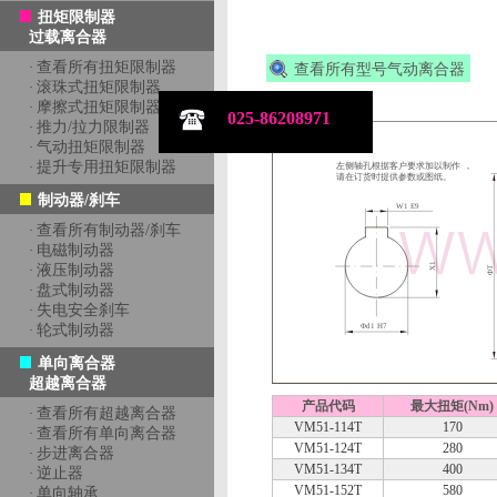
扭矩限制器
过载离合器
查看所有扭矩限制器
·
查看所有型号气动离合器
滚珠式扭矩限制器
·
摩擦式扭矩限制器
·
025-86208971
推力/拉力限制器
·
气动扭矩限制器
·
提升专用扭矩限制器
·
制动器/刹车
查看所有制动器/刹车
·
电磁制动器
·
液压制动器
·
盘式制动器
·
失电安全刹车
·
轮式制动器
·
单向离合器
超越离合器
产品代码
最大扭矩(Nm)
查看所有超越离合器
·
VM51-114T
170
查看所有单向离合器
·
VM51-124T
280
步进离合器
·
VM51-134T
400
逆止器
·
VM51-152T
580
单向轴承
·